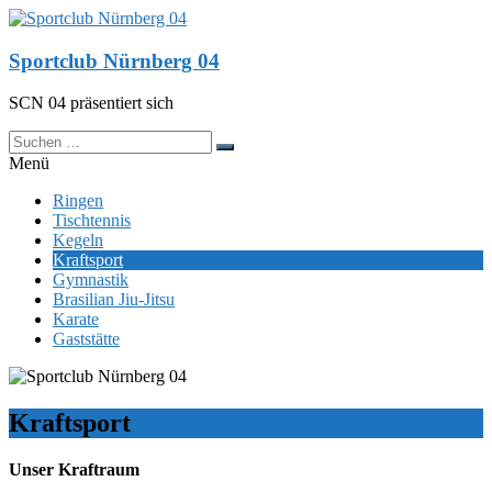
Zum
Inhalt
springen
Sportclub Nürnberg 04
SCN 04 präsentiert sich
Menü
Ringen
Tischtennis
Kegeln
Kraftsport
Gymnastik
Brasilian Jiu-Jitsu
Karate
Gaststätte
Kraftsport
Unser Kraftraum